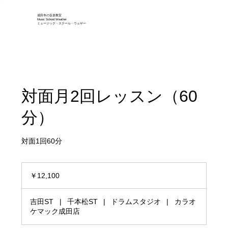
成田市の音楽教室
Music School Weather
ミュージック・スクール・ウェザー
対面月2回レッスン（60
分）
対面1回60分
12,100
円
￥12,100
吉田ST
|
千本松ST
|
ドラムスタジオ
|
カラオ
ケマック成田店