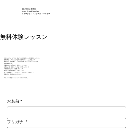
成田市の音楽教室
Music School Weather
ミュージック・スクール・ウェザー
無料体験レッスン
こちらのフォームでは、初めての方でも安心してご参加いただける
無料体験レッスンのお申込みを簡単に行うことができます。
音楽の楽しさを体験し、ご自身の目標に合ったコースを見つける
絶好の機会です。
必要事項をご記入の上、送信してください。
お申込み後、担当スタッフより体験レッスンの
日程調整のためにご連絡いたします。
皆様のご参加をお待ちしております！
ぜひこの機会に、ミュージック・スクール・ウェザーで
音楽の第一歩を踏み出してください。
※各コース体験レッスンは30分となります。
お名前
*
フリガナ
*